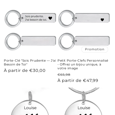
habituel
habituel
Promotion
Porte-Clé "Sois Prudente — J'ai
Petit Porte-Clefs Personnalisé
Besoin de Toi"
- Offrez un bijou unique, à
votre image
Prix
À partir de €30,00
Prix
Prix
€65,98
habituel
habituel
promotionnel
À partir de €47,99