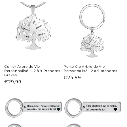
habituel
Collier Arbre de Vie
Porte Clé Arbre de Vie
Personnalisé — 2 à 9 Prénoms
Personnalisé - 2 à 9 prénoms
Gravés
Prix
€24,99
Prix
€29,99
habituel
habituel