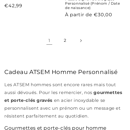
Personnalisé (Prénom / Date
Prix
€42,99
de naissance)
habituel
Prix
À partir de €30,00
habituel
1
2
Cadeau ATSEM Homme Personnalisé
Les ATSEM hommes sont encore rares mais tout
aussi dévoués. Pour les remercier, nos
gourmettes
et porte-clés gravés
en acier inoxydable se
personnalisent avec un prénom ou un message et
résistent parfaitement au quotidien.
Gourmettes et porte-clés pour homme