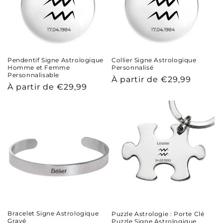
Pendentif Signe Astrologique
Collier Signe Astrologique
Homme et Femme
Personnalisé
Personnalisable
Prix
À partir de €29,99
Prix
À partir de €29,99
habituel
habituel
Bracelet Signe Astrologique
Puzzle Astrologie : Porte Clé
Gravé
Puzzle Signe Astrologique