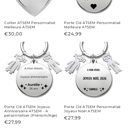
o
n
Collier ATSEM Personnalisé
Porte Clé ATSEM Personnalisé
Meilleure ATSEM
Meilleure ATSEM
:
Prix
Prix
€30,00
€24,99
habituel
habituel
Porte Clé ATSEM Joyeux
Porte Clé ATSEM Personnalisé
Anniversaire ATSEM - A
Joyeux Noël ATSEM
personnaliser (Prénom/Age)
Prix
€27,99
Prix
€27,99
habituel