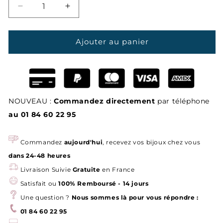
Réduire
Augmenter
la
la
quantité
quantité
de
de
Ajouter au panier
Collier
Collier
Mamie
Mamie
Personnalisé
Personnalisé
—
—
La
La
NOUVEAU :
Commandez directement
par téléphone
Meilleure
Meilleure
des
des
au 01 84 60 22 95
Mamies
Mamies
Commandez
aujourd'hui
, recevez vos bijoux chez vous
dans 24-48 heures
Livraison Suivie
Gratuite
en France
Satisfait ou
100% Remboursé - 14 jours
Une question ?
Nous sommes là pour vous répondre :
01 84 60 22 95