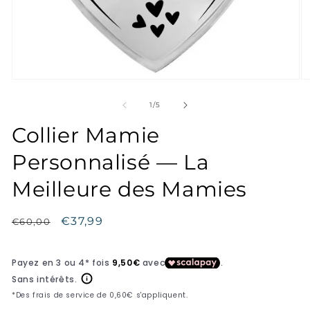
de
1
/
5
Collier Mamie
Personnalisé — La
Meilleure des Mamies
Prix
Prix
€37,99
€60,00
habituel
promotionnel